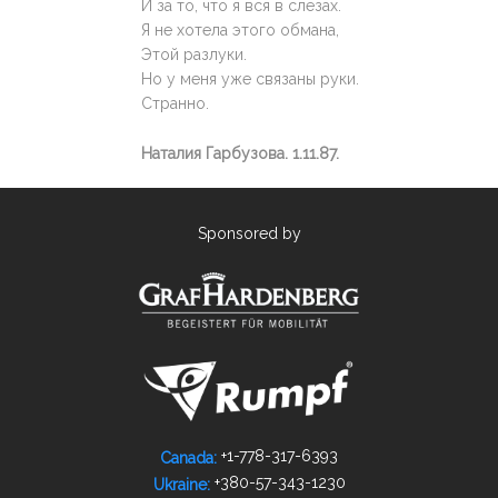
И за то, что я вся в слезах.
Я не хотела этого обмана,
Этой разлуки.
Но у меня уже связаны руки.
Странно.
Наталия Гарбузова. 1.11.87.
Sponsored by
+1-778­-317-­6393
Canada:
+380-­57-­343-­1230
Ukraine: