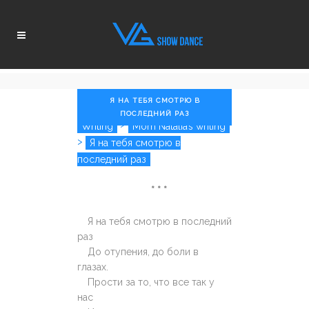
Я НА ТЕБЯ СМОТРЮ В
ПОСЛЕДНИЙ РАЗ
>
Writing
Mom Natalia’s writing
>
Я на тебя смотрю в
последний раз
* * *
Я на тебя смотрю в последний
раз
До отупения, до боли в
глазах.
Прости за то, что все так у
нас