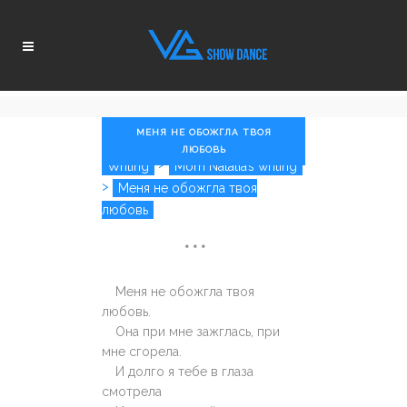
МЕНЯ НЕ ОБОЖГЛА ТВОЯ
ЛЮБОВЬ
>
Writing
Mom Natalia’s writing
>
Меня не обожгла твоя
любовь
* * *
Меня не обожгла твоя
любовь.
Она при мне зажглась, при
мне сгорела.
И долго я тебе в глаза
смотрела