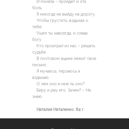
И поняла – пройдет и эта
боль.
Я никогда не выйду на дорогу,
Чтобы грустить, вздыхая о
тебе.
Ушел ты навсегда, и слава
богу.
Кто проиграл из нас – решать
судьбе.
В почтовом ящике лежит твое
письмо.
Я мучаюсь, терзаюсь и
вздыхаю.
О чем оно и мне ль оно?
Беру и рву его. Зачем? – Не
знаю.
Наталия Наталенко. 84 г.