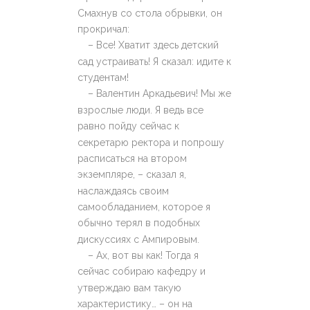
Смахнув со стола обрывки, он
прокричал:
– Все! Хватит здесь детский
сад устраивать! Я сказал: идите к
студентам!
– Валентин Аркадьевич! Мы же
взрослые люди. Я ведь все
равно пойду сейчас к
секретарю ректора и попрошу
расписаться на втором
экземпляре, – сказал я,
наслаждаясь своим
самообладанием, которое я
обычно терял в подобных
дискуссиях с Ампировым.
– Ах, вот вы как! Тогда я
сейчас собираю кафедру и
утверждаю вам такую
характеристику… – он на