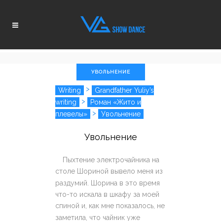
УВОЛЬНЕНИЕ
>
Writing
Grandfather Yuliy’s
>
writing
Роман «Жито и
>
плевелы»
Увольнение
Увольнение
Пыхтение электрочайника на
столе Шориной вывело меня из
раздумий. Шорина в это время
что-то искала в шкафу за моей
спиной и, как мне показалось, не
заметила, что чайник уже