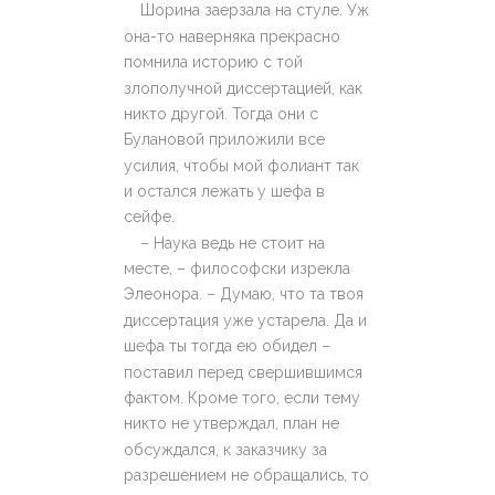
Шорина заерзала на стуле. Уж
она-то наверняка прекрасно
помнила историю с той
злополучной диссертацией, как
никто другой. Тогда они с
Булановой приложили все
усилия, чтобы мой фолиант так
и остался лежать у шефа в
сейфе.
– Наука ведь не стоит на
месте, – философски изрекла
Элеонора. – Думаю, что та твоя
диссертация уже устарела. Да и
шефа ты тогда ею обидел –
поставил перед свершившимся
фактом. Кроме того, если тему
никто не утверждал, план не
обсуждался, к заказчику за
разрешением не обращались, то