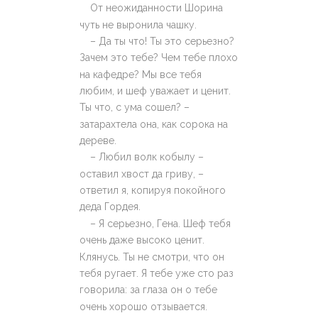
От неожиданности Шорина
чуть не выронила чашку.
– Да ты что! Ты это серьезно?
Зачем это тебе? Чем тебе плохо
на кафедре? Мы все тебя
любим, и шеф уважает и ценит.
Ты что, с ума сошел? –
затарахтела она, как сорока на
дереве.
– Любил волк кобылу –
оставил хвост да гриву, –
ответил я, копируя покойного
деда Гордея.
– Я серьезно, Гена. Шеф тебя
очень даже высоко ценит.
Клянусь. Ты не смотри, что он
тебя ругает. Я тебе уже сто раз
говорила: за глаза он о тебе
очень хорошо отзывается.