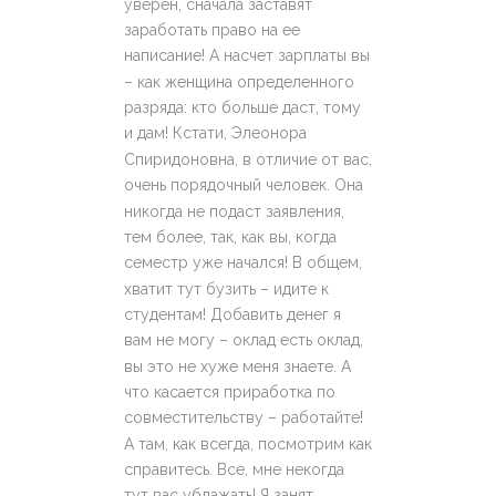
уверен, сначала заставят
заработать право на ее
написание! А насчет зарплаты вы
– как женщина определенного
разряда: кто больше даст, тому
и дам! Кстати, Элеонора
Спиридоновна, в отличие от вас,
очень порядочный человек. Она
никогда не подаст заявления,
тем более, так, как вы, когда
семестр уже начался! В общем,
хватит тут бузить – идите к
студентам! Добавить денег я
вам не могу – оклад есть оклад,
вы это не хуже меня знаете. А
что касается приработка по
совместительству – работайте!
А там, как всегда, посмотрим как
справитесь. Все, мне некогда
тут вас ублажать! Я занят