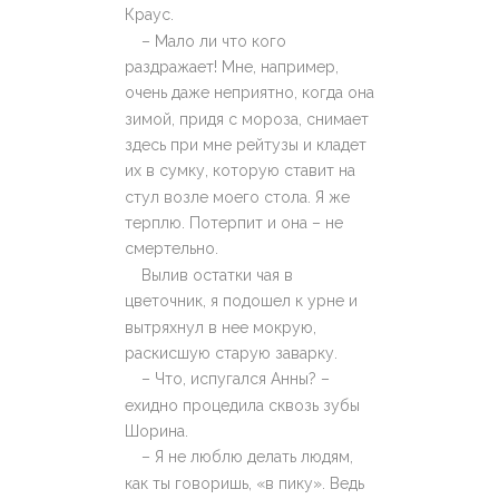
Краус.
– Мало ли что кого
раздражает! Мне, например,
очень даже неприятно, когда она
зимой, придя с мороза, снимает
здесь при мне рейтузы и кладет
их в сумку, которую ставит на
стул возле моего стола. Я же
терплю. Потерпит и она – не
смертельно.
Вылив остатки чая в
цветочник, я подошел к урне и
вытряхнул в нее мокрую,
раскисшую старую заварку.
– Что, испугался Анны? –
ехидно процедила сквозь зубы
Шорина.
– Я не люблю делать людям,
как ты говоришь, «в пику». Ведь