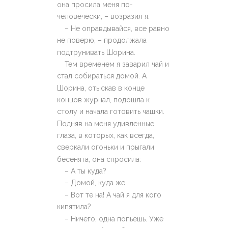
она просила меня по-
человечески, – возразил я.
– Не оправдывайся, все равно
не поверю, – продолжала
подтрунивать Шорина.
Тем временем я заварил чай и
стал собираться домой. А
Шорина, отыскав в конце
концов журнал, подошла к
столу и начала готовить чашки.
Подняв на меня удивленные
глаза, в которых, как всегда,
сверкали огоньки и прыгали
бесенята, она спросила:
– А ты куда?
– Домой, куда же.
– Вот те на! А чай я для кого
кипятила?
– Ничего, одна попьешь. Уже