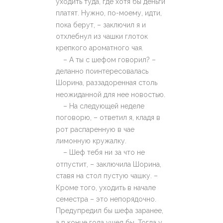
уходить туда, где хотя бы деньги
платят. Нужно, по-моему, идти,
пока берут, – заключил я и
отхлебнул из чашки глоток
крепкого ароматного чая.
– А ты с шефом говорил? –
деланно поинтересовалась
Шорина, раззадоренная столь
неожиданной для нее новостью.
– На следующей неделе
поговорю, – ответил я, кладя в
рот распаренную в чае
лимонную кружалку.
– Шеф тебя ни за что не
отпустит, – заключила Шорина,
ставя на стол пустую чашку. –
Кроме того, уходить в начале
семестра – это непорядочно.
Предупредил бы шефа заранее,
а в конце года ушел бы. Тогда у