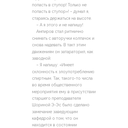
попасть в ступор! Только не
попасть в ступор»! – думал я,
стараясь держаться на высоте.
– А я этого и не напишу!
Ампиров стал ритмично
снимать с авторучки колпачок и
снова надевать. В такт этим
движениям он затараторил, как
заводной:
– Я напишу: «Имеет
склонность к злоупотреблению
спиртным. Так, такого-то числа
во время общественного
мероприятия ему в присутствии
старшего преподавателя
Шориной Э-Эс было сделано
замечание заведующим
кафедрой о том, что он
находится в состоянии