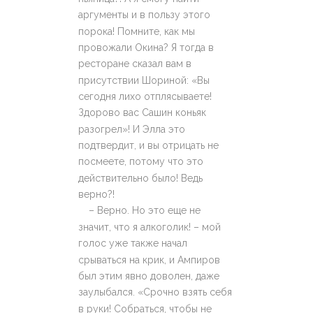
аргументы и в пользу этого
порока! Помните, как мы
провожали Окина? Я тогда в
ресторане сказал вам в
присутствии Шориной: «Вы
сегодня лихо отплясываете!
Здорово вас Сашин коньяк
разогрел»! И Элла это
подтвердит, и вы отрицать не
посмеете, потому что это
действительно было! Ведь
верно?!
– Верно. Но это еще не
значит, что я алкоголик! – мой
голос уже также начал
срываться на крик, и Ампиров
был этим явно доволен, даже
заулыбался. «Срочно взять себя
в руки! Собраться, чтобы не