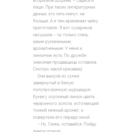
возразила Шорина. – Садись и
пиши. При твоих литературных
данных это пять минут, не
больше. А я тем временем чайку
приготовлю. Я вот сухариков
насушила – ты только глянь,
какие румяненькие,
ароматненькие. У меня и
лимончик есть. По дружбе
знакомая продавщица оставила.
Смотри, какой красавец!
Она вынула из сумки
завернутый в белую
полупрозрачную шуршащую
бумагу огромный лимон цвета
червонного золота, источающий
тонкий нежный аромат, и
повертела его передо мной.
– Ну, Генка, оставайся. Пойду,
лимон помою.