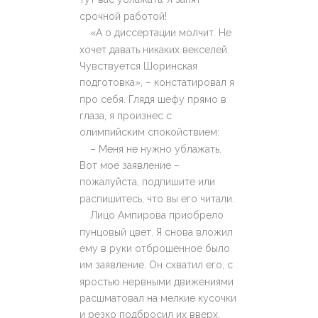
срочной работой!
«А о диссертации молчит. Не
хочет давать никаких векселей.
Чувствуется Шоринская
подготовка», – констатировал я
про себя. Глядя шефу прямо в
глаза, я произнес с
олимпийским спокойствием:
– Меня не нужно ублажать.
Вот мое заявление –
пожалуйста, подпишите или
распишитесь, что вы его читали.
Лицо Ампирова приобрело
пунцовый цвет. Я снова вложил
ему в руки отброшенное было
им заявление. Он схватил его, с
яростью нервными движениями
расшматовал на мелкие кусочки
и резко подбросил их вверх.