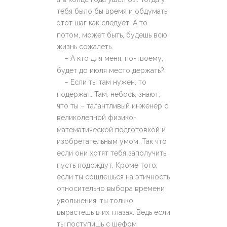
тебя было бы время и обдумать
этот шаг как следует. А то
потом, может быть, будешь всю
жизнь сожалеть.
– А кто для меня, по-твоему,
будет до июля место держать?
– Если ты там нужен, то
подержат. Там, небось, знают,
что ты – талантливый инженер с
великолепной физико-
математической подготовкой и
изобретательным умом. Так что
если они хотят тебя заполучить,
пусть подождут. Кроме того,
если ты сошлешься на этичность
относительно выбора времени
увольнения, ты только
вырастешь в их глазах. Ведь если
ты поступишь с шефом