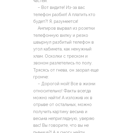
частей.
– Вот видите! Из-за вас
телефон разбил! А платить кто
будет?! Я, разумеется!
Ампиров вырвал из розетки
телефонную вилку и резко
швырнул разбитый телефон в
угол кабинета, как ненужный
хлам. Осколки с треском и
звоном разлетелись по полу.
Трясясь от гнева, он заорал еще
громче:
– Дорогой мой! Все в жизни
относительно! Факты всегда
можно найти! А изложив их в
отрыве от остальных, можно
получить картину весьма и
весьма неприглядную, уверяю
вас! Вы говорите, что вы не
пьяница?! А я смогу найти