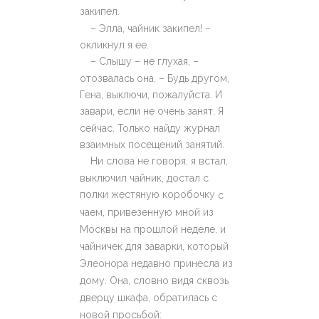
закипел.
– Элла, чайник закипел! –
окликнул я ее.
– Слышу – не глухая, –
отозвалась она. – Будь другом,
Гена, выключи, пожалуйста. И
завари, если не очень занят. Я
сейчас. Только найду журнал
взаимных посещений занятий.
Ни слова не говоря, я встал,
выключил чайник, достал с
полки жестяную коробочку
c
чаем, привезенную мной из
Москвы на прошлой неделе, и
чайничек для заварки, который
Элеонора недавно принесла из
дому. Она, словно видя сквозь
дверцу шкафа, обратилась с
новой просьбой: