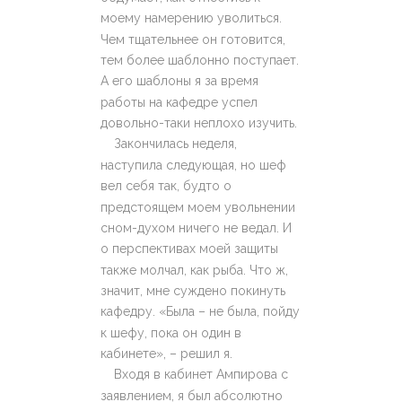
моему намерению уволиться.
Чем тщательнее он готовится,
тем более шаблонно поступает.
А его шаблоны я за время
работы на кафедре успел
довольно-таки неплохо изучить.
Закончилась неделя,
наступила следующая, но шеф
вел себя так, будто о
предстоящем моем увольнении
сном-духом ничего не ведал. И
о перспективах моей защиты
также молчал, как рыба. Что ж,
значит, мне суждено покинуть
кафедру. «Была – не была, пойду
к шефу, пока он один в
кабинете», – решил я.
Входя в кабинет Ампирова с
заявлением, я был абсолютно