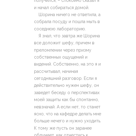
получился, – спокойно сказал я
и начал собираться домой.
Шорина ничего не ответила, а
собрала посуду и пошла мыть в
соседнюю лабораторию.
Я знал, что завтра же Шорина
все доложит шефу, причем в
преломлении через призму
собственных ощущений и
видений. Собственно, на это я и
рассчитывал, начиная
сегодняшний разговор. Если я
действительно нужен шефу, он
заведет беседу о перспективах
моей защиты как бы спонтанно,
невзначай. А если нет, то станет
ясно, что на кафедре делать мне
больше нечего и нужно уходить.
К тому же пусть он заранее
обдумает, как отнестись к