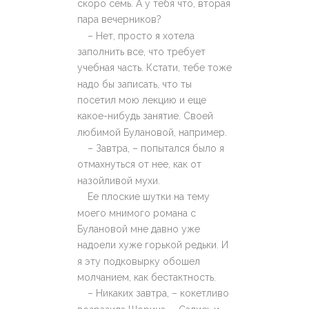
скоро семь. А у тебя что, вторая
пара вечерников?
– Нет, просто я хотела
заполнить все, что требует
учебная часть. Кстати, тебе тоже
надо бы записать, что ты
посетил мою лекцию и еще
какое-нибудь занятие. Своей
любимой Булановой, например.
– Завтра, – попытался было я
отмахнуться от нее, как от
назойливой мухи.
Ее плоские шутки на тему
моего мнимого романа с
Булановой мне давно уже
надоели хуже горькой редьки. И
я эту подковырку обошел
молчанием, как бестактность.
– Никаких завтра, – кокетливо