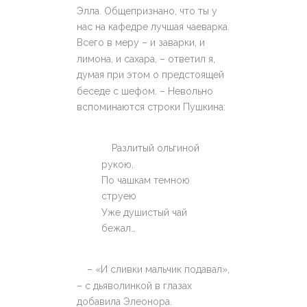
Элла. Общепризнано, что ты у
нас на кафедре лучшая чаеварка.
Всего в меру – и заварки, и
лимона, и сахара, – ответил я,
думая при этом о предстоящей
беседе с шефом. – Невольно
вспоминаются строки Пушкина:
Разлитый ольгиной
рукою,
По чашкам темною
струею
Уже душистый чай
бежал…
– «И сливки мальчик подавал»,
– с дьяволинкой в глазах
добавила Элеонора.