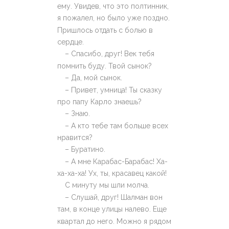
ему. Увидев, что это полтинник,
я пожалел, но было уже поздно.
Пришлось отдать с болью в
сердце.
– Спасибо, друг! Век тебя
помнить буду. Твой сынок?
– Да, мой сынок.
– Привет, умница! Ты сказку
про папу Карло знаешь?
– Знаю.
– А кто тебе там больше всех
нравится?
– Буратино.
– А мне Карабас-Барабас! Ха-
ха-ха-ха! Ух, ты, красавец какой!
С минуту мы шли молча.
– Слушай, друг! Шалман вон
там, в конце улицы налево. Еще
квартал до него. Можно я рядом