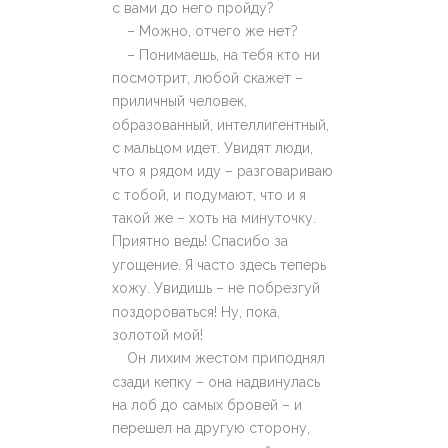
с вами до него пройду?
– Можно, отчего же нет?
– Понимаешь, на тебя кто ни
посмотрит, любой скажет –
приличный человек,
образованный, интеллигентный,
с мальцом идет. Увидят люди,
что я рядом иду – разговариваю
с тобой, и подумают, что и я
такой же – хоть на минуточку.
Приятно ведь! Спасибо за
угощение. Я часто здесь теперь
хожу. Увидишь – не побрезгуй
поздороваться! Ну, пока,
золотой мой!
Он лихим жестом приподнял
сзади кепку – она надвинулась
на лоб до самых бровей – и
перешел на другую сторону,