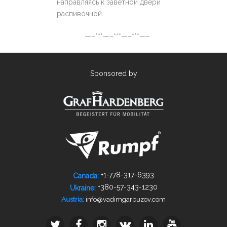
направляясь к заветной двери
распивочной.
—–***—–***—–***—–
Sponsored by
+1-778­-317-­6393
Canada:
+380-­57-­343-­1230
Ukraine:
info@vadimgarbuzov.com
Austria: