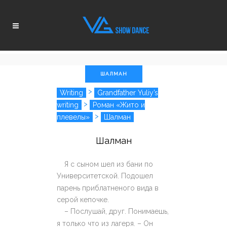
ШАЛМАН
>
Writing
Grandfather Yuliy’s
>
writing
Роман «Жито и
>
плевелы»
Шалман
Шалман
Я с сыном шел из бани по
Университетской. Подошел
парень приблатненого вида в
серой кепочке.
– Послушай, друг. Понимаешь,
я только что из лагеря. – Он