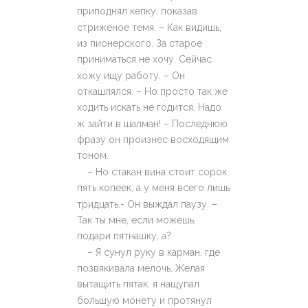
приподнял кепку, показав
стриженое темя. – Как видишь,
из пионерского. За старое
приниматься не хочу. Сейчас
хожу ищу работу. – Он
откашлялся. – Но просто так же
ходить искать не годится. Надо
ж зайти в шалман! – Последнюю
фразу он произнес восходящим
тоном.
– Но стакан вина стоит сорок
пять копеек, а у меня всего лишь
тридцать.- Он выждал паузу. –
Так ты мне, если можешь,
подари пятнашку, а?
– Я сунул руку в карман, где
позвякивала мелочь. Желая
вытащить пятак, я нащупал
большую монету и протянул