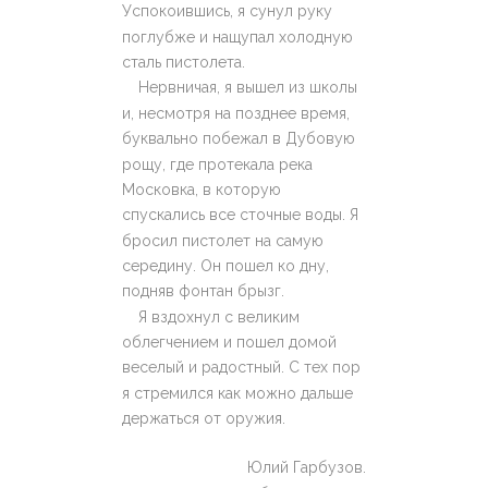
Успокоившись, я сунул руку
поглубже и нащупал холодную
сталь пистолета.
Нервничая, я вышел из школы
и, несмотря на позднее время,
буквально побежал в Дубовую
рощу, где протекала река
Московка, в которую
спускались все сточные воды. Я
бросил пистолет на самую
середину. Он пошел ко дну,
подняв фонтан брызг.
Я вздохнул с великим
облегчением и пошел домой
веселый и радостный. С тех пор
я стремился как можно дальше
держаться от оружия.
Юлий Гарбузов.