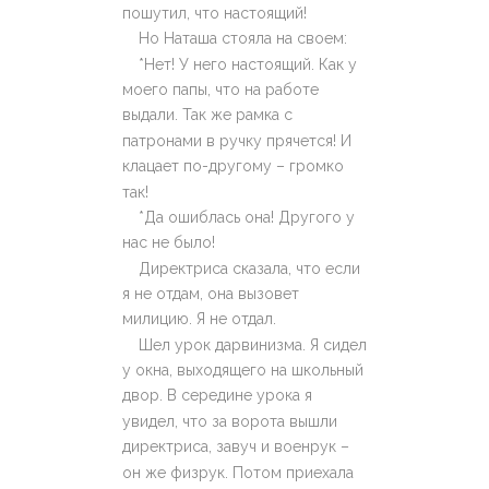
пошутил, что настоящий!
Но Наташа стояла на своем:
*Нет! У него настоящий. Как у
моего папы, что на работе
выдали. Так же рамка с
патронами в ручку прячется! И
клацает по-другому – громко
так!
*Да ошиблась она! Другого у
нас не было!
Директриса сказала, что если
я не отдам, она вызовет
милицию. Я не отдал.
Шел урок дарвинизма. Я сидел
у окна, выходящего на школьный
двор. В середине урока я
увидел, что за ворота вышли
директриса, завуч и военрук –
он же физрук. Потом приехала