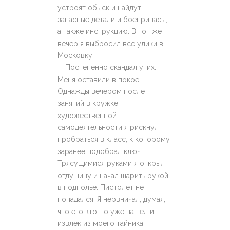
устроят обыск и найдут
запасные детали и боеприпасы,
а также инструкцию. В тот же
вечер я выбросил все улики в
Московку.
Постепенно скандал утих.
Меня оставили в покое.
Однажды вечером после
занятий в кружке
художественной
самодеятельности я рискнул
пробраться в класс, к которому
заранее подобрал ключ.
Трясущимися руками я открыл
отдушину и начал шарить рукой
в подполье. Пистолет не
попадался. Я нервничал, думая,
что его кто-то уже нашел и
извлек из моего тайника.