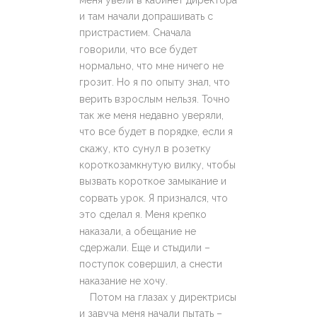
и там начали допрашивать с
пристрастием. Сначала
говорили, что все будет
нормально, что мне ничего не
грозит. Но я по опыту знал, что
верить взрослым нельзя. Точно
так же меня недавно уверяли,
что все будет в порядке, если я
скажу, кто сунул в розетку
короткозамкнутую вилку, чтобы
вызвать короткое замыкание и
сорвать урок. Я признался, что
это сделал я. Меня крепко
наказали, а обещание не
сдержали. Еще и стыдили –
поступок совершил, а снести
наказание не хочу.
Потом на глазах у директрисы
и завуча меня начали пытать –