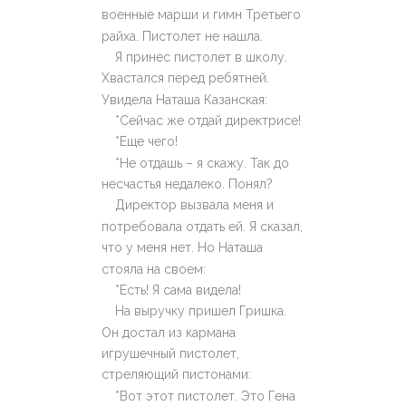
военные марши и гимн Третьего
райха. Пистолет не нашла.
Я принес пистолет в школу.
Хвастался перед ребятней.
Увидела Наташа Казанская:
*Сейчас же отдай директрисе!
*Еще чего!
*Не отдашь – я скажу. Так до
несчастья недалеко. Понял?
Директор вызвала меня и
потребовала отдать ей. Я сказал,
что у меня нет. Но Наташа
стояла на своем:
*Есть! Я сама видела!
На выручку пришел Гришка.
Он достал из кармана
игрушечный пистолет,
стреляющий пистонами:
*Вот этот пистолет. Это Гена