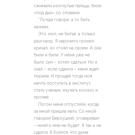
сжимали изогнутые пальцы, били
«под дых» со словами:
*Лучше говори, а то бить
начнем.
Это, мол, не битье, а только
разговор. Я нарочито громко
кричал, но стоял на своем. А они
били и били. У меня уже не
было сил – хотел сдаться. Но я
знал – если сдамся – меня ждет
тюрьма. И прощай тогда моя
мечта поступить в институт,
стать ученым, изучать космос и
прочее.
Потом меня отпустили, когда
за мной пришла мать. Со мной
говорил Берсуцкий, уговаривал
– ничего мне не будет. Я так и не
сдался. Я боялся, что дома