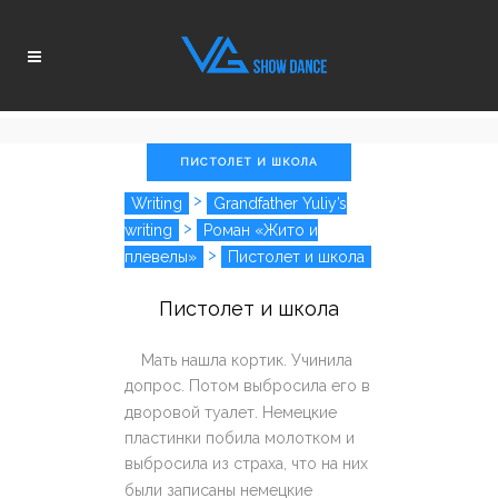
ПИСТОЛЕТ И ШКОЛА
>
Writing
Grandfather Yuliy’s
>
writing
Роман «Жито и
>
плевелы»
Пистолет и школа
Пистолет и школа
Мать нашла кортик. Учинила
допрос. Потом выбросила его в
дворовой туалет. Немецкие
пластинки побила молотком и
выбросила из страха, что на них
были записаны немецкие