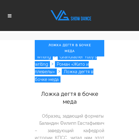
ЛОЖКА ДЕГТЯ В БОЧКЕ
МЕДА
>
Writing
Grandfather Yuliy’s
>
writing
Роман «Жито и
>
плевелы»
Ложка дегтя в
бочке меда
Ложка дегтя в бочке
меда
Образец, задающий форматы
Баландин Филипп Евстафьевич
– заведующий кафедрой
истории КПСС, читал нам этот