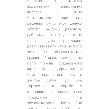
бессилие в каждом
выдвигаемом революцией
вопросе и свою
безграмотность при его
решении. Он в этом далеко
уступал каждому рядовому
рабочему, так как у него не
было присущего пролетарию
революционного чутья, не было
хотя бы бессознательно
правильной оценки момента, не
было порыва, создаваемого
классовой солидарностью и
беззаветным стремлением к
жертве собой во имя
торжества в борьбе с
капиталом и освобождения всех
трудящихся от ига
эксплоататоров. Носарь был
связан воспринятой от