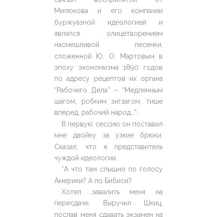
Милюкова и его компании
буржуазной идеологией и
являлся олицетворением
насмешливой песенки,
сложенной Ю. О. Мартовым в
эпоху экономизма 1890 годов
по адресу рецептов их органа
“Рабочего Дела” – “Медленным
шагом, робким зигзагом, тише
вперед, рабочий народ…”.
В первую сессию он поставил
мне двойку за узкие брюки.
Сказал, что я представитель
чуждой идеологии.
*А что там слышно по голосу
Америки? А по Бибиси?
Хотел завалить меня на
пересдаче. Выручил Шкиц,
послав меня сдавать экзамен на