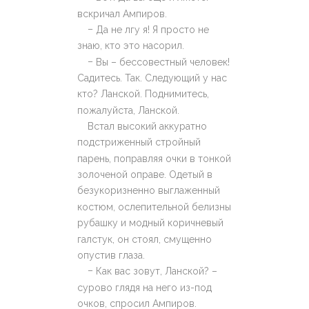
вскричал Ампиров.
–
Да не лгу я! Я просто не
знаю, кто это насорил.
–
Вы – бессовестный человек!
Садитесь. Так. Следующий у нас
кто? Ланской. Поднимитесь,
пожалуйста, Ланской.
Встал высокий аккуратно
подстриженный стройный
парень, поправляя очки в тонкой
золоченой оправе. Одетый в
безукоризненно выглаженный
костюм, ослепительной белизны
рубашку и модный коричневый
галстук, он стоял, смущенно
опустив глаза.
–
Как вас зовут, Ланской? –
сурово глядя на него из-под
очков, спросил Ампиров.