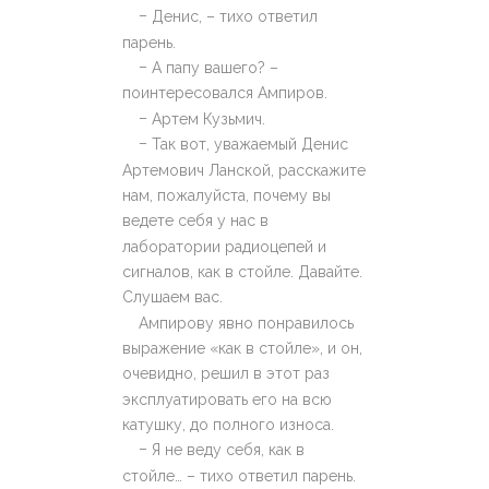
–
Денис, – тихо ответил
парень.
–
А папу вашего? –
поинтересовался Ампиров.
–
Артем Кузьмич.
–
Так вот, уважаемый Денис
Артемович Ланской, расскажите
нам, пожалуйста, почему вы
ведете себя у нас в
лаборатории радиоцепей и
сигналов, как в стойле. Давайте.
Слушаем вас.
Ампирову явно понравилось
выражение «как в стойле», и он,
очевидно, решил в этот раз
эксплуатировать его на всю
катушку, до полного износа.
–
Я не веду себя, как в
стойле… – тихо ответил парень.