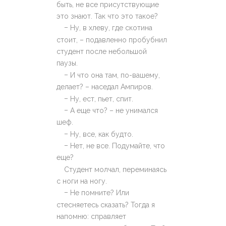
быть, не все присутствующие
это знают. Так что это такое?
–
Ну, в хлеву, где скотина
стоит, – подавленно пробубнил
студент после небольшой
паузы.
–
И что она там, по-вашему,
делает? – наседал Ампиров.
–
Ну, ест, пьет, спит.
–
А еще что? – не унимался
шеф.
–
Ну, все, как будто.
–
Нет, не все. Подумайте, что
еще?
Студент молчал, переминаясь
с ноги на ногу.
–
Не помните? Или
стесняетесь сказать? Тогда я
напомню: справляет