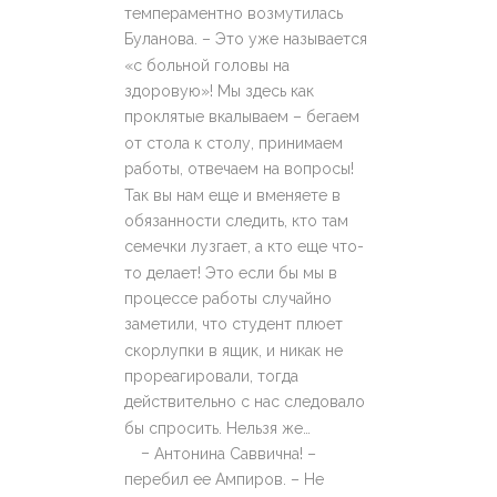
темпераментно возмутилась
Буланова. – Это уже называется
«с больной головы на
здоровую»! Мы здесь как
проклятые вкалываем – бегаем
от стола к столу, принимаем
работы, отвечаем на вопросы!
Так вы нам еще и вменяете в
обязанности следить, кто там
семечки лузгает, а кто еще что-
то делает! Это если бы мы в
процессе работы случайно
заметили, что студент плюет
скорлупки в ящик, и никак не
прореагировали, тогда
действительно с нас следовало
бы спросить. Нельзя же…
–
Антонина Саввична! –
перебил ее Ампиров. – Не