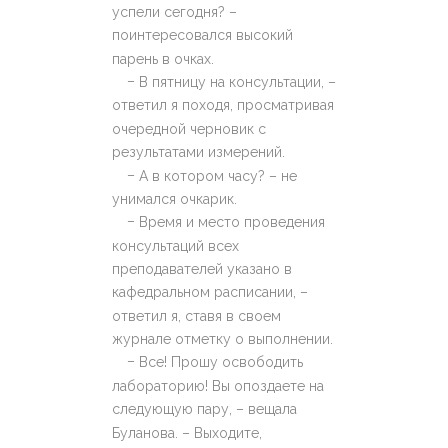
успели сегодня? –
поинтересовался высокий
парень в очках.
–
В пятницу на консультации, –
ответил я походя, просматривая
очередной черновик с
результатами измерений.
–
А в котором часу? – не
унимался очкарик.
–
Время и место проведения
консультаций всех
преподавателей указано в
кафедральном расписании, –
ответил я, ставя в своем
журнале отметку о выполнении.
–
Все! Прошу освободить
лабораторию! Вы опоздаете на
следующую пару, – вещала
Буланова. – Выходите,