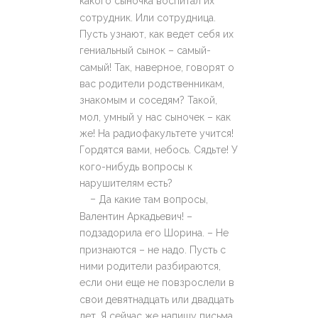
какого сыночка воспитал их
сотрудник. Или сотрудница.
Пусть узнают, как ведет себя их
гениальный сынок – самый-
самый! Так, наверное, говорят о
вас родители родственникам,
знакомым и соседям? Такой,
мол, умный у нас сыночек – как
же! На радиофакультете учится!
Гордятся вами, небось. Сядьте! У
кого-нибудь вопросы к
нарушителям есть?
–
Да какие там вопросы,
Валентин Аркадьевич! –
подзадорила его Шорина. – Не
признаются – не надо. Пусть с
ними родители разбираются,
если они еще не повзрослели в
свои девятнадцать или двадцать
лет. Я сейчас же напишу письма