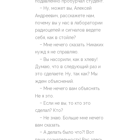
подавленно пробурчал студент.
–
Ну, может вы, Алексей
Андреевич, расскажете нам,
почему вы у нас в лаборатории
радиоцепей и сигналов ведете
себя, как в стойле?
–
Мне нечего сказать. Никаких
нужд я не справляю.
–
Вы насорили, как в хлеву!
Думаю, что в следующий раз и
это сделаете. Ну, так как? Мы
ждем объяснений.
–
Мне нечего вам объяснять.
Не я это.
–
Если не вы, то кто это
сделал? Кто?
–
Не знаю. Больше мне нечего
вам сказать.
–
А делать было что?! Вот
ваша сознательность! Вас здесь