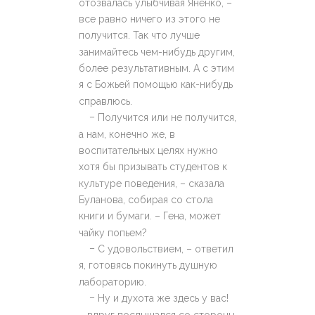
отозвалась улыбчивая Яненко, –
все равно ничего из этого не
получится. Так что лучше
занимайтесь чем-нибудь другим,
более результативным. А с этим
я с Божьей помощью как-нибудь
справлюсь.
–
Получится или не получится,
а нам, конечно же, в
воспитательных целях нужно
хотя бы призывать студентов к
культуре поведения, – сказала
Буланова, собирая со стола
книги и бумаги. – Гена, может
чайку попьем?
–
С удовольствием, – ответил
я, готовясь покинуть душную
лабораторию.
–
Ну и духота же здесь у вас!
– вдруг послышался со стороны