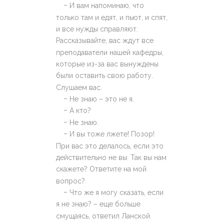
–
И вам напоминаю, что
только там и едят, и пьют, и спят,
и все нужды справляют.
Рассказывайте, вас ждут все
преподаватели нашей кафедры,
которые из-за вас вынуждены
были оставить свою работу.
Слушаем вас.
–
Не знаю – это не я.
–
А кто?
–
Не знаю.
–
И вы тоже лжете! Позор!
При вас это делалось, если это
действительно не вы. Так вы нам
скажете? Ответите на мой
вопрос?
–
Что же я могу сказать, если
я не знаю? – еще больше
смущаясь, ответил Ланской.