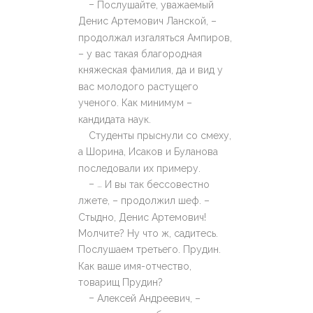
–
Послушайте, уважаемый
Денис Артемович Ланской, –
продолжал изгаляться Ампиров,
– у вас такая благородная
княжеская фамилия, да и вид у
вас молодого растущего
ученого. Как минимум –
кандидата наук.
Студенты прыснули со смеху,
а Шорина, Исаков и Буланова
последовали их примеру.
– …
И вы так бессовестно
лжете, – продолжил шеф. –
Стыдно, Денис Артемович!
Молчите? Ну что ж, садитесь.
Послушаем третьего. Прудин.
Как ваше имя-отчество,
товарищ Прудин?
–
Алексей Андреевич, –