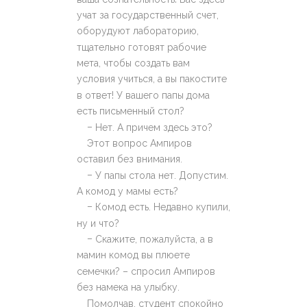
учат за государственный счет,
оборудуют лабораторию,
тщательно готовят рабочие
мета, чтобы создать вам
условия учиться, а вы пакостите
в ответ! У вашего папы дома
есть письменный стол?
–
Нет. А причем здесь это?
Этот вопрос Ампиров
оставил без внимания.
–
У папы стола нет. Допустим.
А комод у мамы есть?
–
Комод есть. Недавно купили,
ну и что?
–
Скажите, пожалуйста, а в
мамин комод вы плюете
семечки? – спросил Ампиров
без намека на улыбку.
Помолчав, студент спокойно