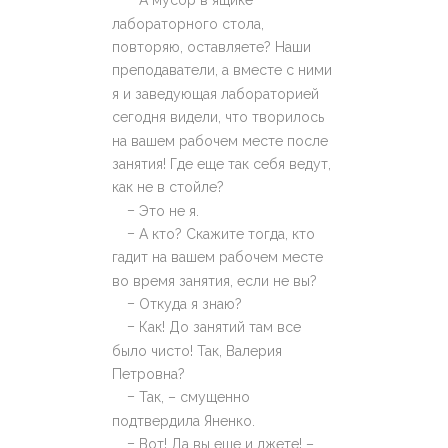
А мусор в ящике
лабораторного стола,
повторяю, оставляете? Наши
преподаватели, а вместе с ними
я и заведующая лабораторией
сегодня видели, что творилось
на вашем рабочем месте после
занятия! Где еще так себя ведут,
как не в стойле?
–
Это не я.
–
А кто? Скажите тогда, кто
гадит на вашем рабочем месте
во время занятия, если не вы?
–
Откуда я знаю?
–
Как! До занятий там все
было чисто! Так, Валерия
Петровна?
–
Так, – смущенно
подтвердила Яненко.
–
Вот! Да вы еще и лжете! –