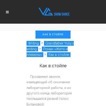
КАК В СТОЙЛЕ
>
Writing
Grandfather Yuliy’s
>
writing
Роман «Жито и
>
плевелы»
Как в стойле
Как в стойле
Прозвенел звонок,
извещающий об окончании
лабораторной работы, и из
другого конца лаборатории
послышался резкий голос
Булановой: