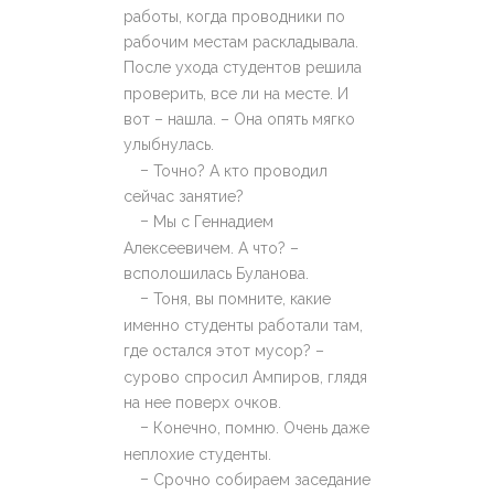
работы, когда проводники по
рабочим местам раскладывала.
После ухода студентов решила
проверить, все ли на месте. И
вот – нашла. – Она опять мягко
улыбнулась.
–
Точно? А кто проводил
сейчас занятие?
–
Мы с Геннадием
Алексеевичем. А что? –
всполошилась Буланова.
–
Тоня, вы помните, какие
именно студенты работали там,
где остался этот мусор? –
сурово спросил Ампиров, глядя
на нее поверх очков.
–
Конечно, помню. Очень даже
неплохие студенты.
–
Срочно собираем заседание