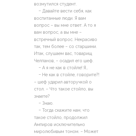
возмутился студент.
–
Давайте вести себя, как
воспитанные люди. Я вам
вопрос – вы мне ответ. А то я
вам вопрос, а вы мне –
встречный вопрос. Некрасиво
так, тем более – со старшими.
Итак, слушаем вас, товарищ
Челпанов, – осадил его шеф.
–
А я не как в стойле! Я…
–
Не как в стойле, говорите?!
– шеф ударил авторучкой о
стол. – Что такое стойло, вы
знаете?
–
Знаю.
–
Тогда скажите нам, что
такое стойло, продолжил
Ампиров исключительно
миролюбивым тоном. – Может