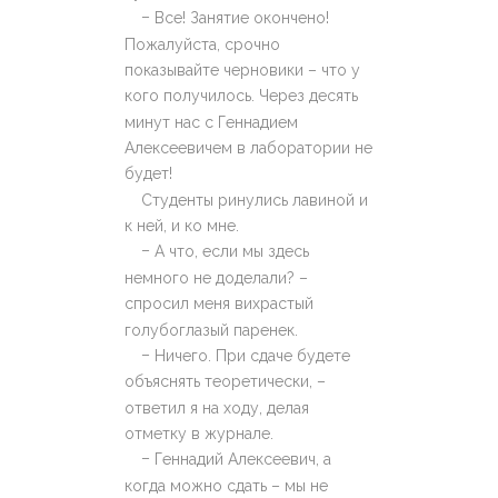
–
Все! Занятие окончено!
Пожалуйста, срочно
показывайте черновики – что у
кого получилось. Через десять
минут нас с Геннадием
Алексеевичем в лаборатории не
будет!
Студенты ринулись лавиной и
к ней, и ко мне.
–
А что, если мы здесь
немного не доделали? –
спросил меня вихрастый
голубоглазый паренек.
–
Ничего. При сдаче будете
объяснять теоретически, –
ответил я на ходу, делая
отметку в журнале.
–
Геннадий Алексеевич, а
когда можно сдать – мы не