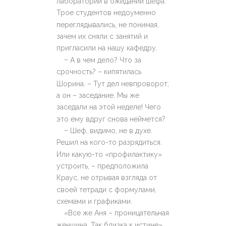
лаборатории в ожидании шефа.
Трое студентов недоуменно
переглядывались, не понимая,
зачем их сняли с занятий и
пригласили на нашу кафедру.
–
А в чем дело? Что за
срочность? – кипятилась
Шорина. – Тут дел невпроворот,
а он – заседание. Мы же
заседали на этой неделе! Чего
это ему вдруг снова неймется?
–
Шеф, видимо, не в духе.
Решил на кого-то разрядиться.
Или какую-то «профилактику»
устроить, – предположила
Краус, не отрывая взгляда от
своей тетради с формулами,
схемами и графиками.
«Все же Аня – проницательная
женщина. Так близка к истине»,