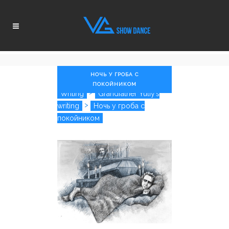
НОЧЬ У ГРОБА С
ПОКОЙНИКОМ
>
Writing
Grandfather Yuliy’s
>
writing
Ночь у гроба с
покойником