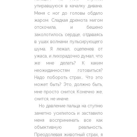
упиравшуюся в качалку дивана.
Меня с ног до головы обдало
жаром. Сладкая дремота мигом
отскочила, и бешено
заколотилось сердце, отдаваясь
в ушах волнами пульсирующего
шума. Я лежал, оцепенев от
ужаса, и лихорадочно думал, что
же мне делать? К каким
неожиданностям готовиться?
Надо побороть страх… Что это
может быть? Это, должно быть,
мне просто снится. Конечно же,
снится, не иначе.
Но давление пальца на ступню
заметно усилилось и заставило
меня воспринимать все как
объективную реальность.
Преодолевая животный страх, я