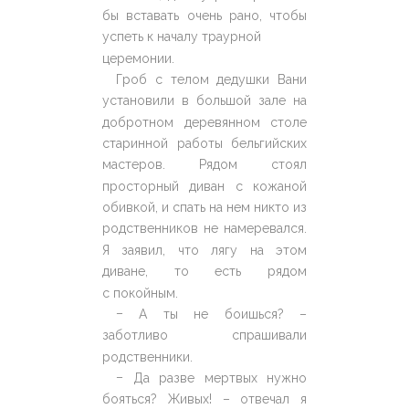
бы вставать очень рано, чтобы
успеть к началу траурной
церемонии.
Гроб с телом дедушки Вани
установили в большой зале на
добротном деревянном столе
старинной работы бельгийских
мастеров. Рядом стоял
просторный диван с кожаной
обивкой, и спать на нем никто из
родственников не намеревался.
Я заявил, что лягу на этом
диване, то есть рядом
с покойным.
–
А ты не боишься? –
заботливо спрашивали
родственники.
–
Да разве мертвых нужно
бояться? Живых! – отвечал я