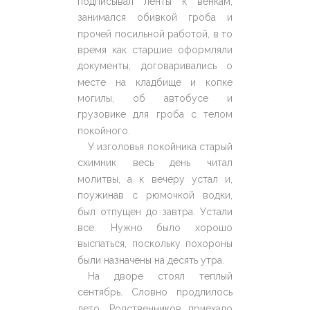
подписывал ленты к венкам,
занимался обивкой гроба и
прочей посильной работой, в то
время как старшие оформляли
документы, договаривались о
месте на кладбище и копке
могилы, об автобусе и
грузовике для гроба с телом
покойного.
У изголовья покойника старый
схимник весь день читал
молитвы, а к вечеру устал и,
поужинав с рюмочкой водки,
был отпущен до завтра. Устали
все. Нужно было хорошо
выспаться, поскольку похороны
были назначены на десять утра.
На дворе стоял теплый
сентябрь. Словно продлилось
лето. Родственников приехало