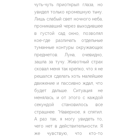
чуть-чуть приоткрыл глаза, но
увидел только кромешную тьму.
Лишь слабый свет ночного неба,
проникавший через выходившее
в густой сад окно, позволял
кое-где различать отдельные
туманные контуры окружающих
предметов. Луна, очевидно,
зашла за тучу. Животный страх
сковал меня так крепко, что я не
решался сделать хоть малейшее
движение и пассивно ждал, что
будет дальше. Ситуация не
менялась, и от этого с каждой
секундой становилось все
страшнее. “Наверное, я спятил.
А раз так, я могу увидеть то,
чего нет в действительности. Я
же чувствую, что кто-то