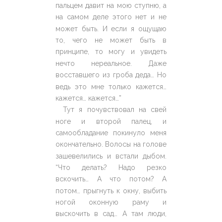
пальцем давит на мою ступню, а
на самом деле этого нет и не
может быть. И если я ощущаю
то, чего не может быть в
принципе, то могу и увидеть
нечто нереальное. Даже
восставшего из гроба деда… Но
ведь это мне только кажется…
кажется… кажется…”
Тут я почувствовал на свей
ноге и второй палец, и
самообладание покинуло меня
окончательно. Волосы на голове
зашевелились и встали дыбом.
“Что делать? Надо резко
вскочить… А что потом? А
потом… прыгнуть к окну, выбить
ногой оконную раму и
выскочить в сад… А там люди,