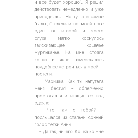
и все будет хорошо”… Я решил
действовать немедленно и уже
приподнялся… Но тут эти самые
“пальцы” сделали по моей ноге
один шаг… второй… и… моего
слуха мягко коснулось
заискивающее кошачье
мурлыканье. На мне стояла
кошка и явно намеревалась
поудобнее устроиться в моей
постели.
–
Маришка! Как ты напугала
меня, бестия! – облегченно
простонал я и втащил ее под
одеяло.
–
Что там с тобой? –
послышался из спальни сонный
голос тетки Анны.
–
Да так, ничего. Кошка ко мне