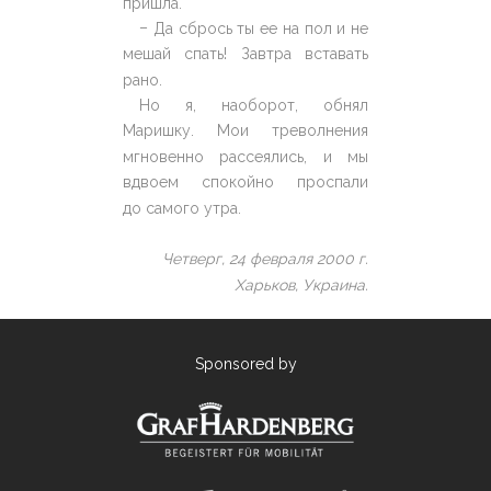
пришла.
–
Да сбрось ты ее на пол и не
мешай спать! Завтра вставать
рано.
Но я, наоборот, обнял
Маришку. Мои треволнения
мгновенно рассеялись, и мы
вдвоем спокойно проспали
до самого утра.
Четверг, 24 февраля 2000 г.
Харьков, Украина.
Sponsored by