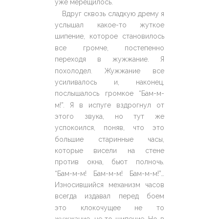
уже мерещилось.
Вдруг сквозь сладкую дрему я
услышал какое-то жуткое
шипение, которое становилось
все громче, постепенно
переходя в жужжание. Я
похолодел. Жужжание все
усиливалось и, наконец,
послышалось громкое “Бам-м-
м!”. Я в испуге вздрогнул от
этого звука, но тут же
успокоился, поняв, что это
большие старинные часы,
которые висели на стене
против окна, бьют полночь.
“Бам-м-м! Бам-м-м! Бам-м-м!”…
Износившийся механизм часов
всегда издавал перед боем
это клокочущее не то