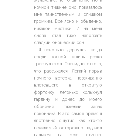
жужжание, не то шипение. Но в
ночной тишине оно показалось
мне таинственным и слишком
громким. Все ясно и обыденно,
никакой мистики. И на меня
снова стал тихо наползать
сладкий юношеский сон.
Я невольно дернулся, когда
среди полной тишины резко
треснул стол. Очевидно, оттого,
что рассыхался. Легкий порыв
ночного ветерка, неожиданно
влетевшего в открытую
форточку, легонько колыхнул
гардину и донес до моего
обоняния тяжелый запах
покойника. В это самое время я
явственно ощутил, как кто-то
невидимый осторожно надавил
пальцем на мою ступню,