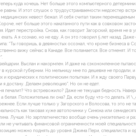
 теперь куда хочешь. Нет больше этого компьютерного детермини
е равны. И этот слушок о трудоустраиваемости медсестер встр
х медицинских невест бежал. И себя считал таким перемещаемым
ороче, нет больше этого накатанного пути как в совковом засто
. Идет перестройка. Снова, как говорит Загорский, время не в 
 ехать. А я сознаю, но не еду. А он это говорил 5 лет назад. Даж
ипа: “Ты говоришь, в девяностых осознал, что кроме бизнеса в С
вственно вижу сейчас в Канаде. Все поламается. Все отменят. И т
”.
вейцарии. Выслан и накормлен. И даже на сэкономленное пытаюсь
 в курской губернии. Но мельницу мне по дешевке не продали, и
х и юридических к политическим попыткам. И я жду своего Парву
ги я достану. Делаем революцию”. Но он не едет.
ня печалит? Что встревожило? Даже не текущая бедность. Наверн
 а белая. Положительна ли она? Да, если буду что-то делать. И \_
ежнее. Если лучше только у Загорского и Волосова, то это не та
иальность как таковая хуже автопочинки у Синюка или семидеся
тина. Лучше. Но зарплатничество вообще очень унизительно и р
сли не учитывать финансовой ограниченности моей специальности
озицию можно поднять до уровня Джима Пери, специалиста и о