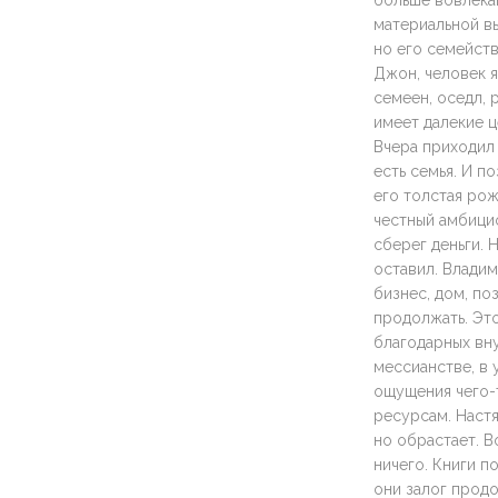
больше вовлека
материальной вы
но его семейств
Джон, человек я
семеен, оседл, 
имеет далекие ц
Вчера приходил 
есть семья. И по
его толстая рож
честный амбицио
сберег деньги. 
оставил. Владим
бизнес, дом, по
продолжать. Это
благодарных вну
мессианстве, в 
ощущения чего-
ресурсам. Настя
но обрастает. В
ничего. Книги п
они залог продо