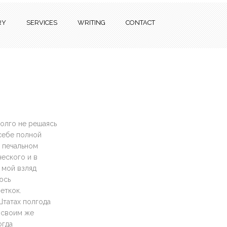
RY
SERVICES
WRITING
CONTACT
олго не решаясь
себе полной
а печальном
ческого и в
 мой взляд
юсь
еткок.
Штатах полгода
у своим же
огда