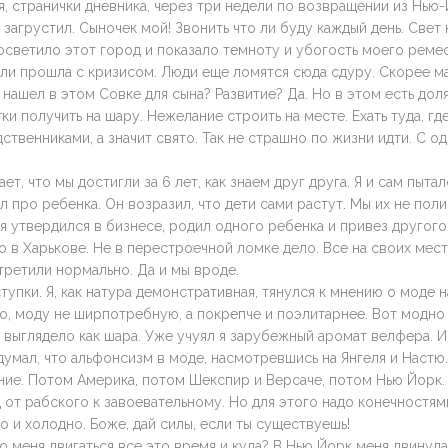
я, странички дневника, через три недели по возвращении из Нью-
 загрустил. Сыночек мой! Звонить что ли буду каждый день. Свет
светило этот город и показало темноту и убогость моего ремес
или прошла с кризисом. Люди еще ломятся сюда сдуру. Скорее м
я нашел в этом Совке для сына? Развитие? Да. Но в этом есть дол
ки получить на шару. Нежелание строить на месте. Ехать туда, гд
твенниками, а значит свято. Так не страшно по жизни идти. С о
т, что мы достигли за 6 лет, как знаем друг друга. Я и сам пытал
 про ребенка. Он возразил, что дети сами растут. Мы их не поли
 утвердился в бизнесе, родил одного ребенка и привез другого.
 в Харькове. Не в перестроечной ломке дело. Все на своих мест
третили нормально. Да и мы вроде.
тупки. Я, как натура демонстративная, тянулся к мнению о моде н
о, моду не ширпотребную, а покрепче и поэлитарнее. Вот модно
 выглядело как шара. Уже учуял я зарубежный аромат велфера. И
умал, что альфонсизм в моде, насмотревшись на Янгеля и Настю
ие. Потом Америка, потом Шекспир и Версаче, потом Нью Йорк. 
 от рабского к завоевательному. Но для этого надо конечностям
но и холодно. Боже, дай силы, если ты существуешь!
о меня двигаться все это время и куда? В Нью Йорк меня двинула