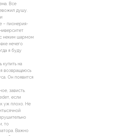
зма. Все
евожил душу.
 и
е – пионерия-
университет
е с неким шармом
овке нечего
огда я буду
 купить на
 я возвращаюсь
са. Он появится
ое, зависть.
edет, если
к уж плохо. Не
титысячной
азрушительно
, то
ратора. Важно