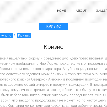
HOME
ABOUT
GALLE
КРИЗИС
>
 writing
Кризис
Кризис
овке я нашел-таки форму и объединяющую идею повествования, д
месячном пребывании в Нью Йорке, поскольку не мог позволить 
бросив все мысли личного характера. А публикация дневников н
го советского задевает моих близких. К тому же, тема экономи
ьютерного кризиса Северной Америки в последнем полугодии на
лять довольно общий интерес и послужить дискуссии. Я постара
этому тему личного кризиса а также добавить как бы путевых зам
с были избалованы интернетной эйфорией последних лет. Уже в 
говорил, что так долго продолжаться не может, но по настоящем
вал. Компании легко получали кредиты, а люди рабочие места. К