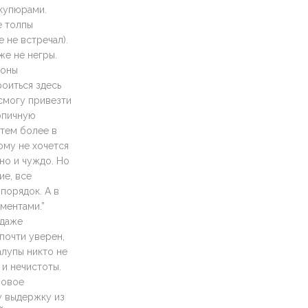
 купюрами.
е толпы
 не встречал).
же не негры.
роны
роиться здесь
 смогу привезти
ирпичную
 тем более в
ому не хочется
но и чуждо. Но
ие, все
порядок. А в
 ментами.”
 даже
почти уверен,
алупы никто не
 и нечистоты.
новое
у выдержку из