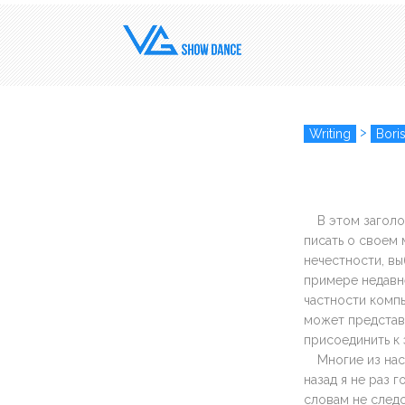
>
Writing
Boris
В этом загол
писать о своем 
нечестности, вы
примере недавне
частности комп
может представ
присоединить к 
Многие из на
назад я не раз 
словам не следо