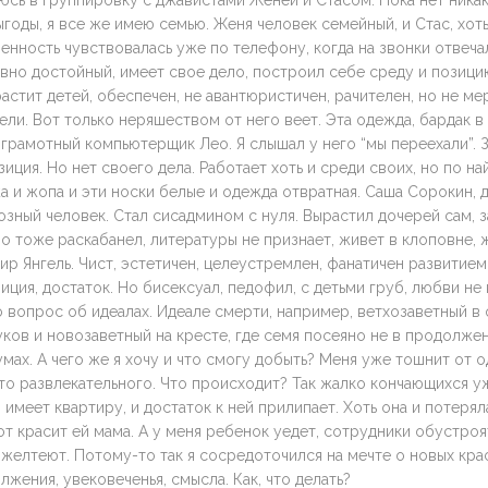
юсь в группировку с джавистами Женей и Стасом. Пока нет ника
годы, я все же имею семью. Женя человек семейный, и Стас, хот
енность чувствовалась уже по телефону, когда на звонки отвеча
вно достойный, имеет свое дело, построил себе среду и позици
растит детей, обеспечен, не авантюристичен, рачителен, но не ме
ели. Вот только неряшеством от него веет. Эта одежда, бардак в
грамотный компьютерщик Лео. Я слышал у него “мы переехали”. З
зиция. Но нет своего дела. Работает хоть и среди своих, но по на
а и жопа и эти носки белые и одежда отвратная. Саша Сорокин,
зный человек. Стал сисадмином с нуля. Вырастил дочерей сам, 
Но тоже раскабанел, литературы не признает, живет в клоповне
ир Янгель. Чист, эстетичен, целеустремлен, фанатичен развитием
зиция, достаток. Но бисексуал, педофил, с детьми груб, любви не 
 вопрос об идеалах. Идеале смерти, например, ветхозаветный в
ков и новозаветный на кресте, где семя посеяно не в продолжен
умах. А чего же я хочу и что смогу добыть? Меня уже тошнит от 
то развлекательного. Что происходит? Так жалко кончающихся у
 имеет квартиру, и достаток к ней прилипает. Хоть она и потерял
от красит ей мама. А у меня ребенок уедет, сотрудники обустроят
ожелтеют. Потому-то так я сосредоточился на мечте о новых крас
лжения, увековеченья, смысла. Как, что делать?