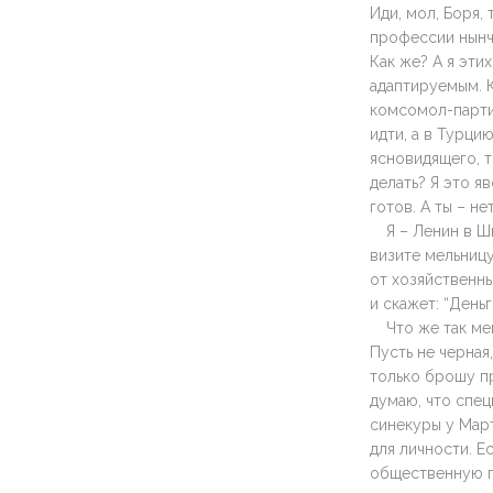
Иди, мол, Боря,
профессии нынч
Как же? А я эти
адаптируемым. К
комсомол-партия
идти, а в Турцию
ясновидящего, т
делать? Я это я
готов. А ты – нет
Я – Ленин в Ш
визите мельницу
от хозяйственны
и скажет: “День
Что же так ме
Пусть не черная,
только брошу пр
думаю, что спец
синекуры у Мар
для личности. Е
общественную п