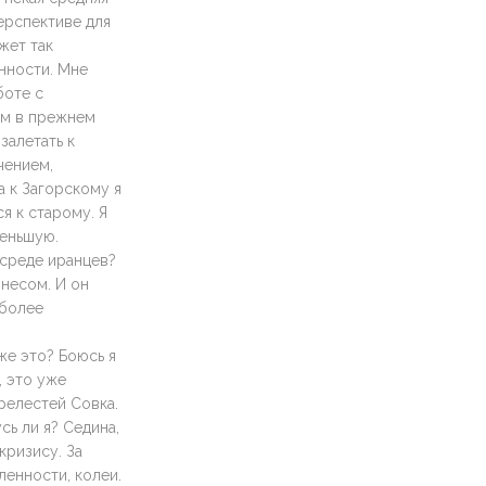
ерспективе для
жет так
енности. Мне
боте с
ом в прежнем
залетать к
чением,
а к Загорскому я
я к старому. Я
меньшую.
 среде иранцев?
знесом. И он
 более
же это? Боюсь я
, это уже
релестей Совка.
сь ли я? Седина,
кризису. За
ленности, колеи.