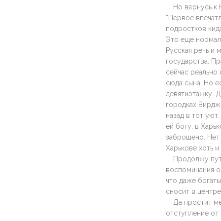
Но вернусь к 
“Первое впечатл
подростков кида
Это еще нормаль
Русская речь и 
государства. Пр
сейчас реально 
сюда сына. Но е
девятиэтажку. Д
городках Вирджи
назад в тот ую
ей богу, в Харь
заброшено. Нет 
Харькове хоть и
Продолжу пут
воспоминания о
что даже богаты
сносит в центре
Да простит ме
отступление от 