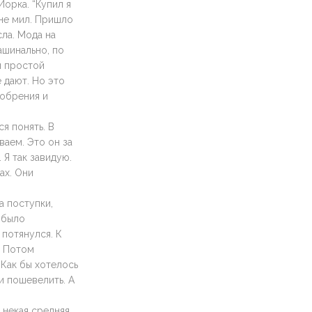
Йорка. “Купил я
 не мил. Пришло
ла. Мода на
ашинально, по
я простой
е дают. Но это
добрения и
ся понять. В
ваем. Это он за
 Я так завидую.
ах. Они
а поступки,
 было
 потянулся. К
. Потом
Как бы хотелось
и пошевелить. А
 некая средняя