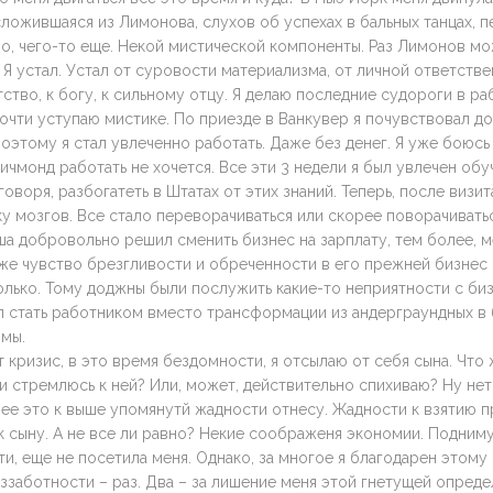
ложившаяся из Лимонова, слухов об успехах в бальных танцах, п
о, чего-то еще. Некой мистической компоненты. Раз Лимонов мо
я. Я устал. Устал от суровости материализма, от личной ответств
етство, к богу, к сильному отцу. Я делаю последние судороги в ра
очти уступаю мистике. По приезде в Ванкувер я почувствовал д
оэтому я стал увлеченно работать. Даже без денег. Я уже боюсь 
ичмонд работать не хочется. Все эти 3 недели я был увлечен обу
говоря, разбогатеть в Штатах от этих знаний. Теперь, после визит
у мозгов. Все стало переворачиваться или скорее поворачиватьс
ша добровольно решил сменить бизнес на зарплату, тем более, 
же чувство брезгливости и обреченности в его прежней бизнес
олько. Тому доджны были послужить какие-то неприятности с би
л стать работником вместо трансформации из андерграундных в
мы.
т кризис, в это время бездомности, я отсылаю от себя сына. Что 
 стремлюсь к ней? Или, может, действительно спихиваю? Ну нет
ее это к выше упомянутй жадности отнесу. Жадности к взятию п
ак сыну. А не все ли равно? Некие соображеня экономии. Подниму
и, еще не посетила меня. Однако, за многое я благодарен этому 
заботности – раз. Два – за лишение меня этой гнетущей опреде