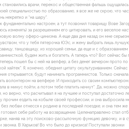
 становились врачи, перекос и общественная фальшь ощущалась 
моей специальностью по образованию, я все же не скрою, что ча
ь некрепко и “на шару”.
ак фундаментально настроен, а тут позвонил товарищу Вове Заг
юсь изменять) за разрешением его цитировать, и его веселое на
новую волну оферо-цинизма. А еще два дня назад он мне серьезн
чувством, что у тебя пятерочка ЮЭс, и жену выбрать лишь лучшую
савицу, танцовщицу, из хорошей семьи, да еще и с образованием 
аммисткой, будем жить и богатеть. А таперь что? Вот сейчас бы
 теперь пошел бы с ней на велфер, а без денег вечером прото по
кой хайтек”. Я, конечно, обеднил цитату окультуриванием. Сейчас
ания открывается, будут нанимать программистов. Только сначала
ать волонтером на велфере. И приходить со своим компьютером.
чала в минус пойти, а потом тебе платить начнут”. Да, можно спор
 но верно, что расчитывал я на лучшее и поступал достаточно 
 прочим ездить на кобыле своей профессии, и она выбросила ме
без любви отнесся к родине в последней поездке, и она тем же 
 готовил себе работу на возвращение. Целенаправлено стал отб
рке, наняв на эту поисково-рассылочную функцию девочку, и в с
 звонка. В Харьков! Во что было до кризиса! Поступали звонки