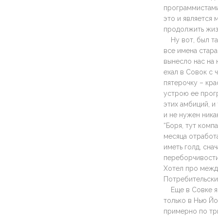
программистами
это и является 
продолжить жизн
Ну вот, был т
все имена стара
вынесло нас на 
ехал в Совок с 
пятерочку – кра
устрою ее прогр
этих амбиций, и
и не нужен ника
“Боря, тут комп
месяца отработ
иметь голд, сна
переборчивости,
Хотел про между
Потребительски 
Еще в Совке я
только в Нью Йо
примерно по три