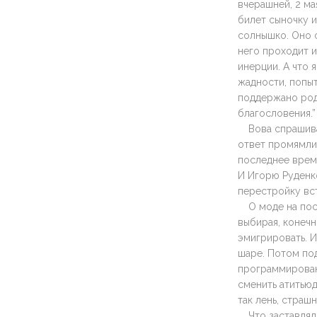
вчерашней, 2 ма
билет сыночку и
солнышко. Оно о
него проходит 
инерции. А что 
жадности, попыт
поддержано родс
благословения.”
Вова спрашивае
ответ промямлил
последнее время
И Игорю Руденко
перестройку вс
О моде на пос
выбирая, конечн
эмигрировать. И
шаре. Потом под
программирован
сменить атитьюд
так лень, страш
Что заставлял