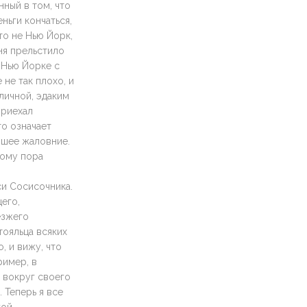
нный в том, что
ньги кончаться,
то не Нью Йорк,
ня прельстило
 Нью Йорке с
 не так плохо, и
личной, эдаким
приехал
то означает
чшее жаловние.
мому пора
си Сосисочника.
его,
езжего
тояльца всяких
, и вижу, что
ример, в
 вокруг своего
 Теперь я все