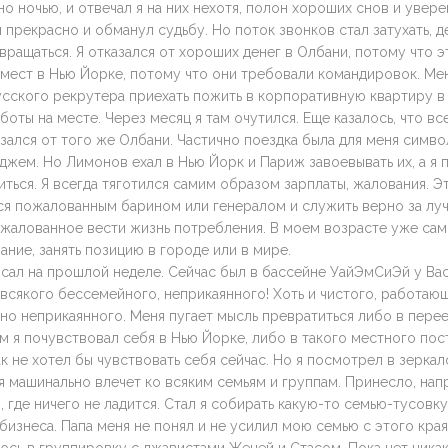
 ночью, и отвечал я на них нехотя, полон хороших снов и увере
 прекрасно и обманул судьбу. Но поток звонков стал затухать, де
вращаться. Я отказался от хороших денег в Олбани, потому что э
 мест в Нью Йорке, потому что они требовали командировок. Ме
сского рекрутера приехать пожить в корпоративную квартиру в
боты на месте. Через месяц я там очутился. Еще казалось, что все
зался от того же Олбани. Частично поездка была для меня симво
жем. Но Лимонов ехал в Нью Йорк и Париж завоевывать их, а я 
иться. Я всегда тяготился самим образом зарплаты, жалования. Э
ся пожалованным барином или генералом и служить верно за лу
ожалованное вести жизнь потребления. В моем возрасте уже са
ание, занять позицию в городе или в мире.
исал на прошлой неделе. Сейчас был в бассейне УайЭмСиЭй у Ва
всякого бессемейного, неприкаянного! Хоть и чистого, работающ
но неприкаянного. Меня пугает мысль превратиться либо в пере
м я почувствовал себя в Нью Йорке, либо в такого местного пос
ак не хотел бы чувствовать себя сейчас. Но я посмотрел в зеркало
 машинально влечет ко всяким семьям и группам. Принесло, нап
где ничего не ладится. Стал я собирать какую-то семью-тусовку
изнеса. Папа меня не понял и не усилил мою семью с этого края.