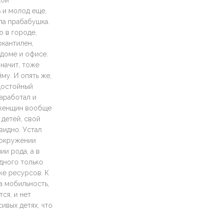
кой
ь и молод еще,
ла прабабушка.
ю в городе,
ркантилен,
 доме и офисе.
начит, тоже
йму. И опять же,
 достойный
заработал и
, женщин вообще
 детей, свой
видно. Устал
 окружении
ии рода, а в
одного только
же ресурсов. К
а мобильность,
ся, и нет
ивых детях, что