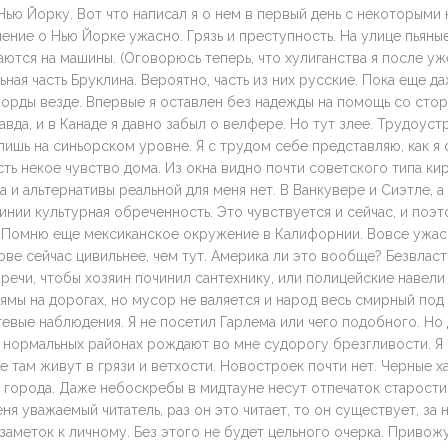
Нью Йорку. Вот что написал я о нем в первый день с некоторыми
ение о Нью Йорке ужасно. Грязь и преступность. На улице пьяны
ются на машины. (Оговорюсь теперь, что хулиганства я после уже
ная часть Бруклина. Вероятно, часть из них русские. Пока еще да
морды везде. Впервые я оставлен без надежды на помощь со сто
авда, и в Канаде я давно забыл о велфере. Но тут злее. Трудоуст
лишь на синьорском уровне. Я с трудом себе представляю, как я
сть некое чувство дома. Из окна видно почти советского типа к
а и альтернативы реальной для меня нет. В Ванкувере и Сиэтле, а
нии культурная обреченность. Это чувствуется и сейчас, и поэт
т. Помню еще мексиканское окружение в Калифорнии. Вовсе ужас
кове сейчас цивильнее, чем тут. Америка ли это вообще? Безвласт
речи, чтобы хозяин починил сантехнику, или полицейские навели 
 ямы на дорогах, но мусор не валяется и народ весь смирный под
евые наблюдения. Я не посетил Гарлема или чего подобного. Но
 нормальных районах рождают во мне судорогу брезгливости. Я 
е там живут в грязи и ветхости. Новостроек почти нет. Черные х
 города. Даже небоскребы в мидтауне несут отпечаток старости
ня уважаемый читатель, раз он это читает, то он существует, за 
заметок к личному. Без этого не будет цельного очерка. Привож