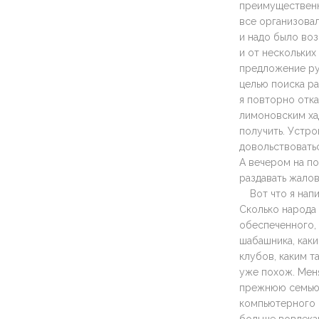
преимущественно
все организовал
и надо было воз
и от нескольких
предложение ру
целью поиска ра
я повторно отка
лимоновским хад
получить. Устро
довольствовать
А вечером на п
раздавать жалов
Вот что я нап
Сколько народа 
обеспеченного, 
шабашника, каки
клубов, каким т
уже похож. Меня
прежнюю семью, 
компьютерного б