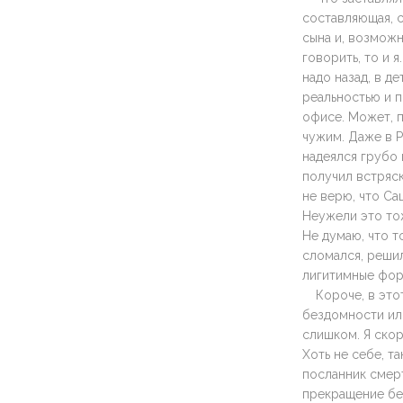
составляющая, с
сына и, возможн
говорить, то и 
надо назад, в д
реальностью и п
офисе. Может, п
чужим. Даже в Р
надеялся грубо 
получил встряск
не верю, что Са
Неужели это то
Не думаю, что т
сломался, реши
лигитимные фор
Короче, в это
бездомности или
слишком. Я скор
Хоть не себе, т
посланник смерт
прекращение без