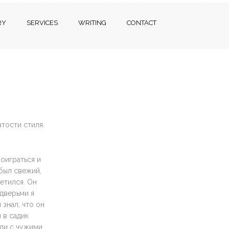
RY
SERVICES
WRITING
CONTACT
тости стиля.
поиграться и
 был свежий,
етился. Он
 дверьми я
 знал, что он
 в садик
али с чужими