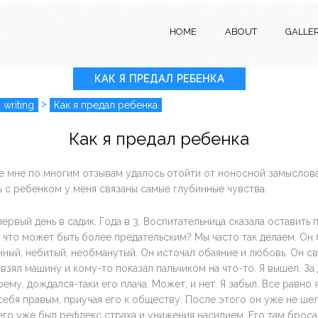
HOME
ABOUT
GALLE
КАК Я ПРЕДАЛ РЕБЕНКА
>
 writing
Как я предал ребенка
Как я предал ребенка
е мне по многим отзывам удалось отойти от ноносной замыслова
 с ребенком у меня связаны самые глубинные чувства.
первый день в садик. Года в 3. Воспитательница сказала оставить 
А что может быть более предательским? Мы часто так делаем. Он
нный, небитый, необманутый. Он источал обаяние и любовь. Он св
 взял машину и кому-то показал пальчиком на что-то. Я вышел. За
ему, дождался-таки его плача. Может, и нет. Я забыл. Все равно я
 себя правым, приучая его к обществу. После этого он уже не шел
его уже был рефлекс страха и унижения насилием. Его там брос