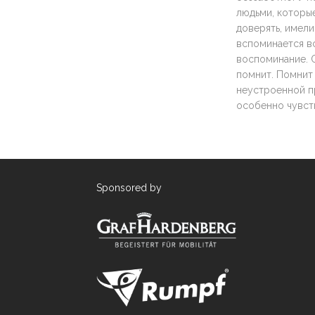
людьми, которые
доверять, имели
вспоминается вс
воспоминание. О
помнит. Помнит 
неустроенной пр
особенно чувст
Sponsored by