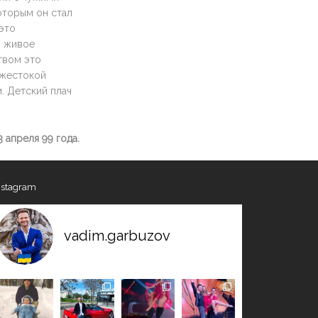
которым он стал
 это
н живое
твом это
 жестокой
. Детский плач
 апреля 99 года.
nstagram
vadim.garbuzov