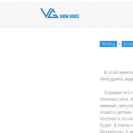
>
Writing
Boris
В этой заметк
Немудрено, ведь
Я привел его 
тихонько уйти. 
наивный, непуга
пошел к деткам,
постоял и, по-мо
будет. Я считал
беззаботно. У н