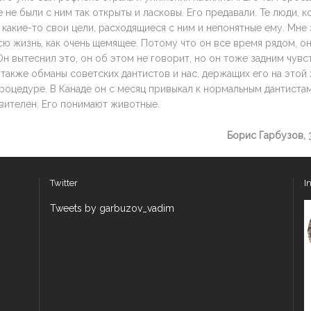
 не были с ним так открыты и ласковы. Его предавали. Те люди, 
 какие-то свои цели, расходящиеся с ним и непонятные ему. Мне
ю жизнь, как очень щемящее. Потому что он все время рядом, о
н вытеснил это, он об этом не говорит, но он тоже задним чувс
также обманы советских дантистов и нас, держащих его на этой
оцедуре. В Канаде он с месяц привыкал к нормальным дантистам
вителен. Его понимают животные.
Борис Гарбузов, 3
Twitter
I
Tweets by garbuzov_vadim